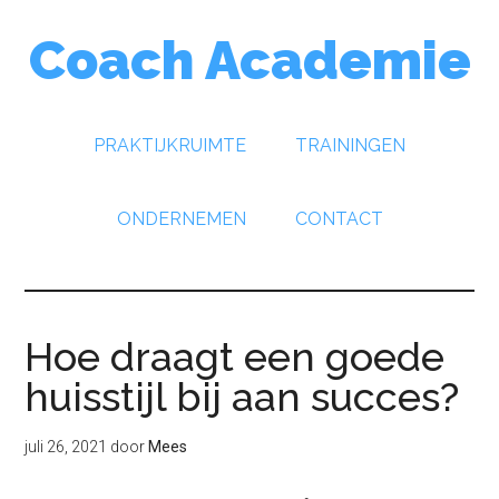
Door
Spring
Spring
Coach Academie
naar
naar
naar
de
de
de
hoofd
eerste
voettekst
inhoud
sidebar
PRAKTIJKRUIMTE
TRAININGEN
ONDERNEMEN
CONTACT
Hoe draagt een goede
huisstijl bij aan succes?
juli 26, 2021
door
Mees