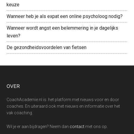
keuze
Wanneer heb je als expat een online psycholoog nodig?
Wanneer wordt angst een belemmering in je dagelijks
leven?
De gezondheidsvoordelen van fietsen
Footer
OVER
CoachAcademie.nl is het platform met nieuws voor en door
coaches. En uiteraard ook met nieuws en informatie over het
vak coaching.
Wil je er aan bijdragen? Neem dan
contact
met ons op.