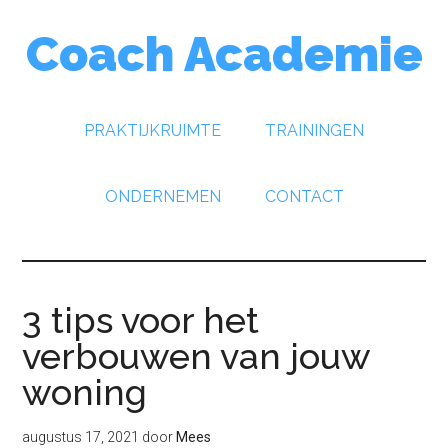
Door
Spring
Spring
Coach Academie
naar
naar
naar
de
de
de
hoofd
eerste
voettekst
inhoud
sidebar
PRAKTIJKRUIMTE
TRAININGEN
ONDERNEMEN
CONTACT
3 tips voor het
verbouwen van jouw
woning
augustus 17, 2021
door
Mees