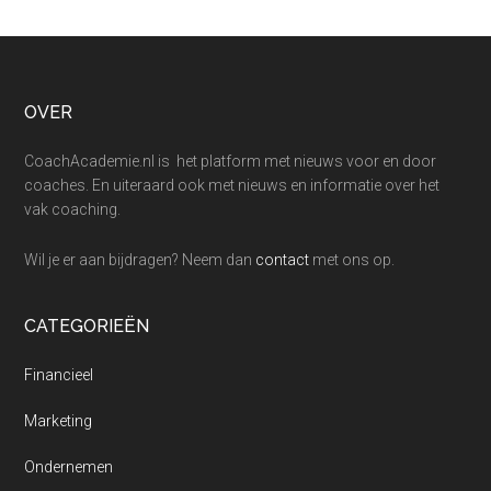
Footer
OVER
CoachAcademie.nl is het platform met nieuws voor en door
coaches. En uiteraard ook met nieuws en informatie over het
vak coaching.
Wil je er aan bijdragen? Neem dan
contact
met ons op.
CATEGORIEËN
Financieel
Marketing
Ondernemen