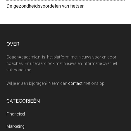
De gezondheidsvoordelen van fietsen
Footer
OVER
CoachAcademie.nl is het platform met nieuws voor en door
coaches. En uiteraard ook met nieuws en informatie over het
vak coaching.
Wil je er aan bijdragen? Neem dan
contact
met ons op.
CATEGORIEËN
Financieel
Marketing