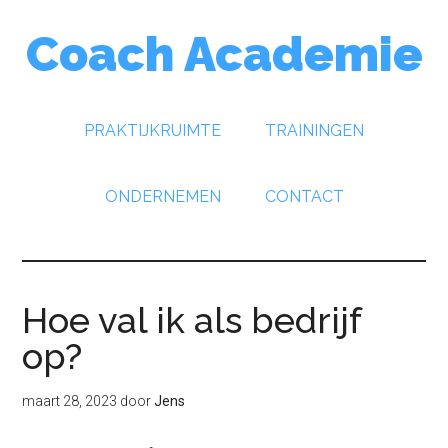
Door
Spring
Spring
Coach Academie
naar
naar
naar
de
de
de
hoofd
eerste
voettekst
inhoud
sidebar
PRAKTIJKRUIMTE
TRAININGEN
ONDERNEMEN
CONTACT
Hoe val ik als bedrijf
op?
maart 28, 2023
door
Jens