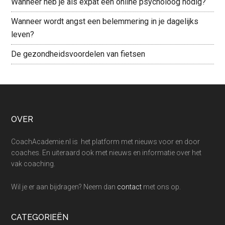
Wanneer heb je als expat een online psycholoog nodig?
Wanneer wordt angst een belemmering in je dagelijks
leven?
De gezondheidsvoordelen van fietsen
Footer
OVER
CoachAcademie.nl is het platform met nieuws voor en door
coaches. En uiteraard ook met nieuws en informatie over het
vak coaching.
Wil je er aan bijdragen? Neem dan
contact
met ons op.
CATEGORIEËN