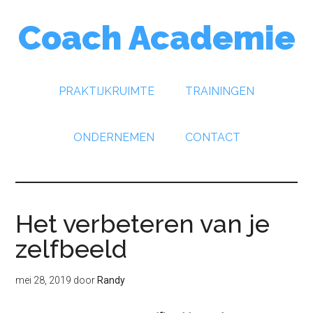
Door
Spring
Spring
Coach Academie
naar
naar
naar
de
de
de
hoofd
eerste
voettekst
inhoud
sidebar
PRAKTIJKRUIMTE
TRAININGEN
ONDERNEMEN
CONTACT
Het verbeteren van je
zelfbeeld
mei 28, 2019
door
Randy