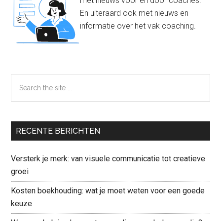
met nieuws voor en door coaches.
En uiteraard ook met nieuws en
informatie over het vak coaching.
Search
the
site
...
RECENTE BERICHTEN
Versterk je merk: van visuele communicatie tot creatieve
groei
Kosten boekhouding: wat je moet weten voor een goede
keuze