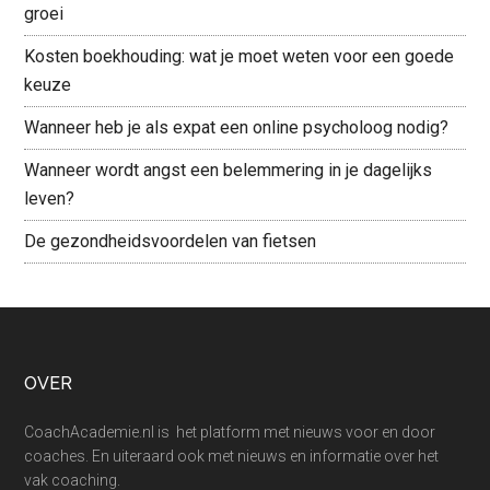
groei
Kosten boekhouding: wat je moet weten voor een goede
keuze
Wanneer heb je als expat een online psycholoog nodig?
Wanneer wordt angst een belemmering in je dagelijks
leven?
De gezondheidsvoordelen van fietsen
Footer
OVER
CoachAcademie.nl is het platform met nieuws voor en door
coaches. En uiteraard ook met nieuws en informatie over het
vak coaching.