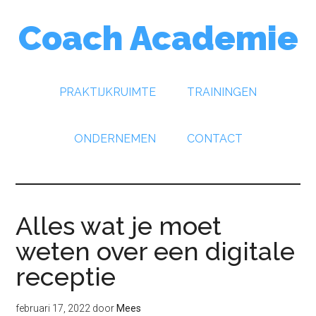
Door
Spring
Spring
Coach Academie
naar
naar
naar
de
de
de
hoofd
eerste
voettekst
inhoud
sidebar
PRAKTIJKRUIMTE
TRAININGEN
ONDERNEMEN
CONTACT
Alles wat je moet
weten over een digitale
receptie
februari 17, 2022
door
Mees