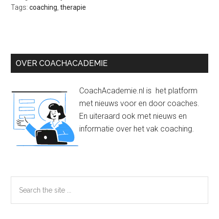
Tags:
coaching
,
therapie
Primaire
OVER COACHACADEMIE
Sidebar
CoachAcademie.nl is het platform
met nieuws voor en door coaches.
En uiteraard ook met nieuws en
informatie over het vak coaching.
Search
the
site