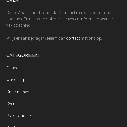
Footer
OVER
CoachAcademie.nl is het platform met nieuws voor en door
coaches. En uiteraard ook met nieuws en informatie over het
vak coaching.
Wil je er aan bijdragen? Neem dan
contact
met ons op.
CATEGORIEËN
Financieel
Marketing
Ondernemen
Overig
Praktijkruimte