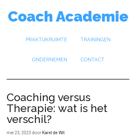
Door
Spring
Spring
Coach Academie
naar
naar
naar
de
de
de
hoofd
eerste
voettekst
inhoud
sidebar
PRAKTIJKRUIMTE
TRAININGEN
ONDERNEMEN
CONTACT
Coaching versus
Therapie: wat is het
verschil?
mei 23, 2023
door
Karel de Wit