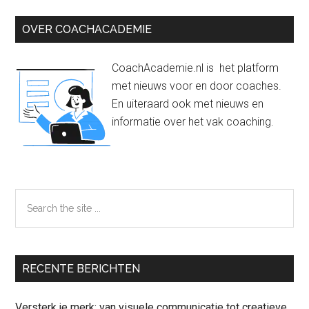
Primaire
OVER COACHACADEMIE
Sidebar
CoachAcademie.nl is het platform
met nieuws voor en door coaches.
En uiteraard ook met nieuws en
informatie over het vak coaching.
Search
the
site
...
RECENTE BERICHTEN
Versterk je merk: van visuele communicatie tot creatieve