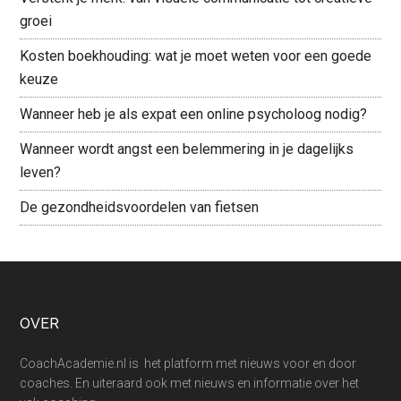
groei
Kosten boekhouding: wat je moet weten voor een goede
keuze
Wanneer heb je als expat een online psycholoog nodig?
Wanneer wordt angst een belemmering in je dagelijks
leven?
De gezondheidsvoordelen van fietsen
Footer
OVER
CoachAcademie.nl is het platform met nieuws voor en door
coaches. En uiteraard ook met nieuws en informatie over het