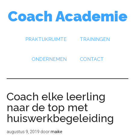
Door
Spring
Spring
Coach Academie
naar
naar
naar
de
de
de
hoofd
eerste
voettekst
inhoud
sidebar
PRAKTIJKRUIMTE
TRAININGEN
ONDERNEMEN
CONTACT
Coach elke leerling
naar de top met
huiswerkbegeleiding
augustus 9, 2019
door
maike