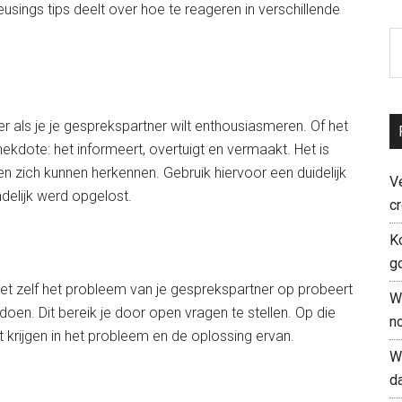
sings tips deelt over hoe te reageren in verschillende
S
th
si
...
er als je je gesprekspartner wilt enthousiasmeren. Of het
ekdote: het informeert, overtuigt en vermaakt. Het is
en zich kunnen herkennen. Gebruik hiervoor een duidelijk
V
indelijk werd opgelost.
cr
K
g
niet zelf het probleem van je gesprekspartner op probeert
W
doen. Dit bereik je door open vragen te stellen. Op die
n
t krijgen in het probleem en de oplossing ervan.
W
d