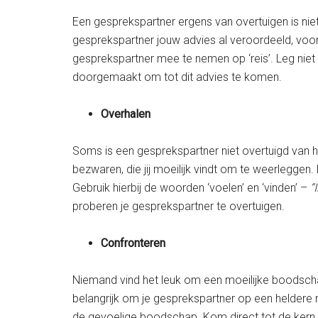
Een gesprekspartner ergens van overtuigen is niet
gesprekspartner jouw advies al veroordeeld, voor
gesprekspartner mee te nemen op ‘reis’. Leg niet 
doorgemaakt om tot dit advies te komen.
Overhalen
Soms is een gesprekspartner niet overtuigd van he
bezwaren, die jij moeilijk vindt om te weerleggen. 
Gebruik hierbij de woorden ‘voelen’ en ‘vinden’ –
“
proberen je gesprekspartner te overtuigen.
Confronteren
Niemand vind het leuk om een moeilijke boodscha
belangrijk om je gesprekspartner op een heldere
de gevoelige boodschap. Kom direct tot de kern. 