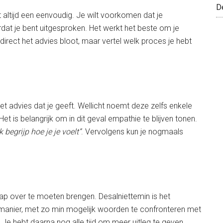
D
 altijd een eenvoudig. Je wilt voorkomen dat je
dat je bent uitgesproken. Het werkt het beste om je
direct het advies bloot, maar vertel welk proces je hebt
t advies dat je geeft. Wellicht noemt deze zelfs enkele
Het is belangrijk om in dit geval empathie te blijven tonen.
Ik begrijp hoe je je voelt”
. Vervolgens kun je nogmaals
p over te moeten brengen. Desalniettemin is het
 manier, met zo min mogelijk woorden te confronteren met
Je hebt daarna nog alle tijd om meer uitleg te geven.