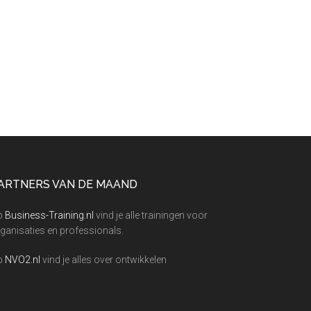
ARTNERS VAN DE MAAND
p
Business-Training.nl
vind je alle trainingen voor
ganisaties en professionals.
p
NVO2.nl
vind je alles over ontwikkelen