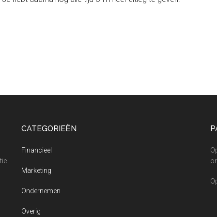
CATEGORIEËN
P
Financieel
O
tie
or
Marketing
O
Ondernemen
Overig