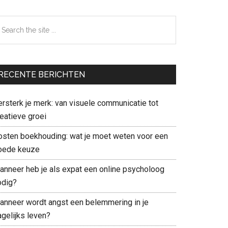
earch
e
te
RECENTE BERICHTEN
ersterk je merk: van visuele communicatie tot
eatieve groei
osten boekhouding: wat je moet weten voor een
oede keuze
anneer heb je als expat een online psycholoog
odig?
anneer wordt angst een belemmering in je
agelijks leven?