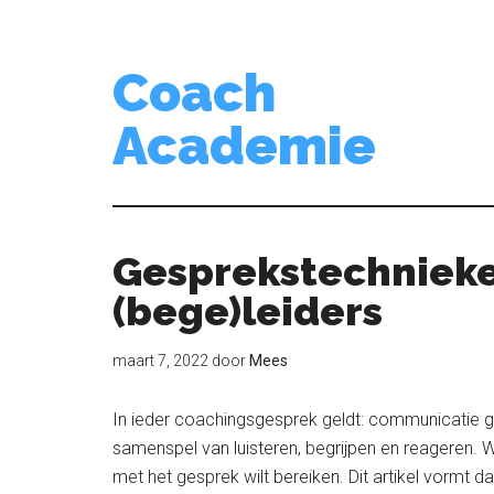
Door
Spring
Spring
naar
naar
naar
de
de
de
Coach
hoofd
eerste
voettekst
Academie
inhoud
sidebar
Gesprekstechniek
(bege)leiders
maart 7, 2022
door
Mees
In ieder coachingsgesprek geldt: communicatie ga
samenspel van luisteren, begrijpen en reageren. W
met het gesprek wilt bereiken. Dit artikel vormt 