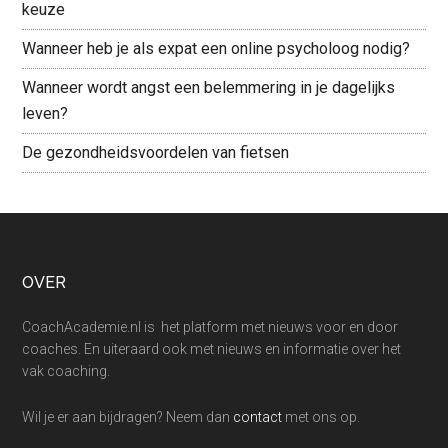
keuze
Wanneer heb je als expat een online psycholoog nodig?
Wanneer wordt angst een belemmering in je dagelijks
leven?
De gezondheidsvoordelen van fietsen
Footer
OVER
CoachAcademie.nl is het platform met nieuws voor en door
coaches. En uiteraard ook met nieuws en informatie over het
vak coaching.
Wil je er aan bijdragen? Neem dan
contact
met ons op.