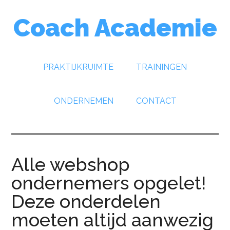
Door
Spring
Spring
Coach Academie
naar
naar
naar
de
de
de
hoofd
eerste
voettekst
inhoud
sidebar
PRAKTIJKRUIMTE
TRAININGEN
ONDERNEMEN
CONTACT
Alle webshop
ondernemers opgelet!
Deze onderdelen
moeten altijd aanwezig