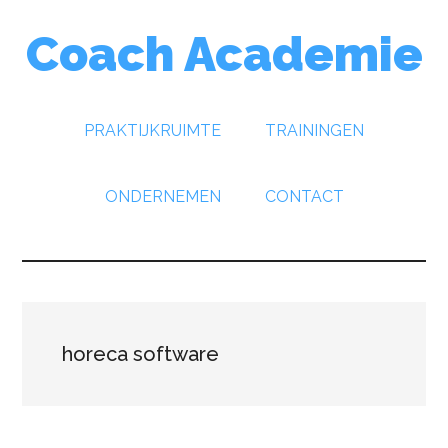
Door
Spring
Spring
Coach Academie
naar
naar
naar
de
de
de
hoofd
eerste
voettekst
inhoud
sidebar
PRAKTIJKRUIMTE
TRAININGEN
ONDERNEMEN
CONTACT
horeca software