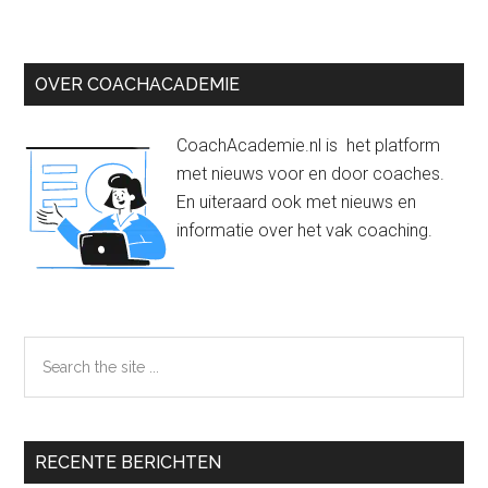
voor
je
horeca
Primaire
OVER COACHACADEMIE
onder
Sidebar
CoachAcademie.nl is het platform
met nieuws voor en door coaches.
En uiteraard ook met nieuws en
informatie over het vak coaching.
Search
the
site
...
RECENTE BERICHTEN