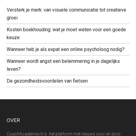
Versterk je merk: van visuele communicatie tot creatieve
groei
Kosten boekhouding: wat je moet weten voor een goede
keuze
Wanneer heb je als expat een online psycholoog nodig?
Wanneer wordt angst een belemmering in je dagelijks
leven?
De gezondheidsvoordelen van fietsen
Footer
OVER
CoachAcademie.nl is het platform met nieuws voor en door