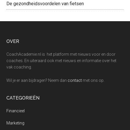
De gezondheidsvoordelen van fietsen
Footer
OVER
CoachAcademie.nl is het platform met nieuws voor en door
coaches. En uiteraard ook met nieuws en informatie over het
vak coaching.
Wil je er aan bijdragen? Neem dan
contact
met ons op.
CATEGORIEËN
Financieel
Marketing