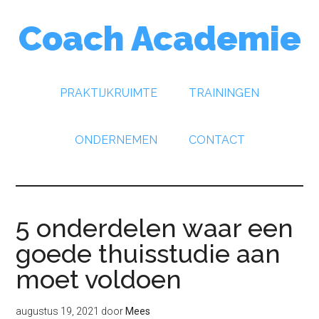
Door
Spring
Spring
Coach Academie
naar
naar
naar
de
de
de
hoofd
eerste
voettekst
inhoud
sidebar
PRAKTIJKRUIMTE
TRAININGEN
ONDERNEMEN
CONTACT
5 onderdelen waar een
goede thuisstudie aan
moet voldoen
augustus 19, 2021
door
Mees