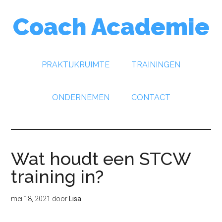
Door
Spring
Spring
Coach Academie
naar
naar
naar
de
de
de
hoofd
eerste
voettekst
inhoud
sidebar
PRAKTIJKRUIMTE
TRAININGEN
ONDERNEMEN
CONTACT
Wat houdt een STCW
training in?
mei 18, 2021
door
Lisa